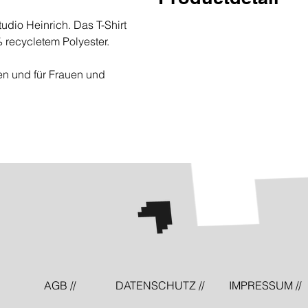
udio Heinrich. Das T-Shirt
TIM Navy Soleil Print Small Wh
 recycletem Polyester.
ten und für Frauen und
AGB //
DATENSCHUTZ //
IMPRESSUM //