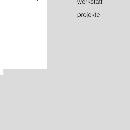
werkstatt
ite
projekte